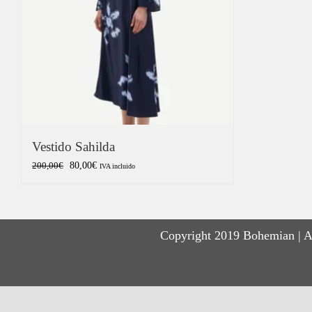
Vestido Sahilda
El
El
80,00
€
200,00
€
IVA incluido
precio
precio
original
actual
era:
es:
Copyright 2019 Bohemian | A
200,00€.
80,00€.