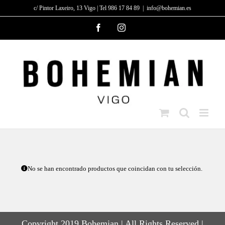
Saltar
c/ Pintor Laxeiro, 13 Vigo | Tel 986 17 84 89
|
info@bohemian.es
al
Facebook
Instagram
contenido
No se han encontrado productos que coincidan con tu selección.
Copyright 2019 Bohemian | All Rights Reserved |