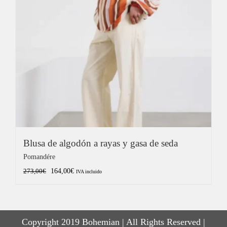
Blusa de algodón a rayas y gasa de seda
Pomandére
El
El
164,00
€
273,00
€
IVA incluido
precio
precio
original
actual
era:
es:
Copyright 2019 Bohemian | All Rights Reserved |