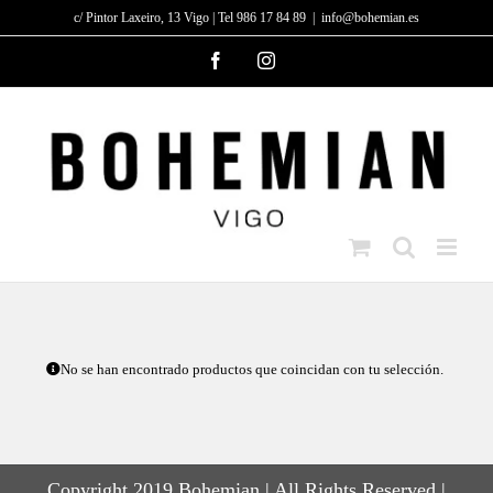
Saltar
c/ Pintor Laxeiro, 13 Vigo | Tel 986 17 84 89
|
info@bohemian.es
al
Facebook
Instagram
contenido
No se han encontrado productos que coincidan con tu selección.
Copyright 2019 Bohemian | All Rights Reserved |