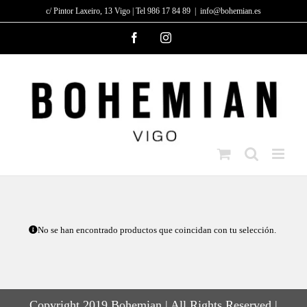
Saltar
c/ Pintor Laxeiro, 13 Vigo | Tel 986 17 84 89
|
info@bohemian.es
al
Facebook
Instagram
contenido
No se han encontrado productos que coincidan con tu selección.
Copyright 2019 Bohemian | All Rights Reserved |