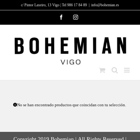
Saltar
c/ Pintor Laxeiro, 13 Vigo | Tel 986 17 84 89
|
info@bohemian.es
al
Facebook
Instagram
contenido
No se han encontrado productos que coincidan con tu selección.
Copyright 2019 Bohemian | All Rights Reserved |