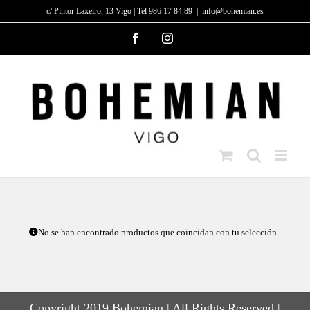
Saltar
c/ Pintor Laxeiro, 13 Vigo | Tel 986 17 84 89
|
info@bohemian.es
al
Facebook
Instagram
contenido
No se han encontrado productos que coincidan con tu selección.
Copyright 2019 Bohemian | All Rights Reserved |