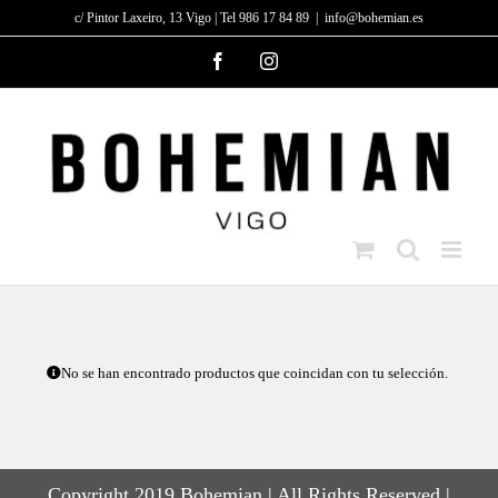
Saltar
c/ Pintor Laxeiro, 13 Vigo | Tel 986 17 84 89
|
info@bohemian.es
al
Facebook
Instagram
contenido
No se han encontrado productos que coincidan con tu selección.
Copyright 2019 Bohemian | All Rights Reserved |