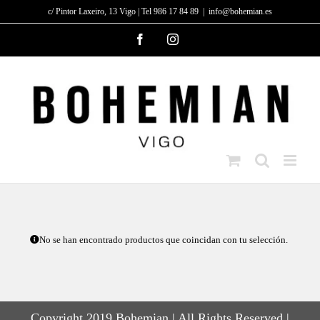
Saltar
c/ Pintor Laxeiro, 13 Vigo | Tel 986 17 84 89
|
info@bohemian.es
al
Facebook
Instagram
contenido
No se han encontrado productos que coincidan con tu selección.
Copyright 2019 Bohemian | All Rights Reserved |