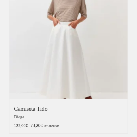
175,00€.
105,00€.
Camiseta Tido
Diega
El
El
73,20
€
122,00
€
IVA incluido
precio
precio