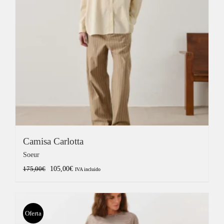
Camisa Carlotta
Soeur
El
El
105,00
€
175,00
€
IVA incluido
precio
precio
original
actual
era:
es:
Oferta