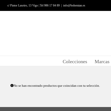
Saltar
c/ Pintor Laxeiro, 13 Vigo | Tel 986 17 84 89
|
info@bohemian.es
al
contenido
Colecciones
Marcas
No se han encontrado productos que coincidan con tu selección.