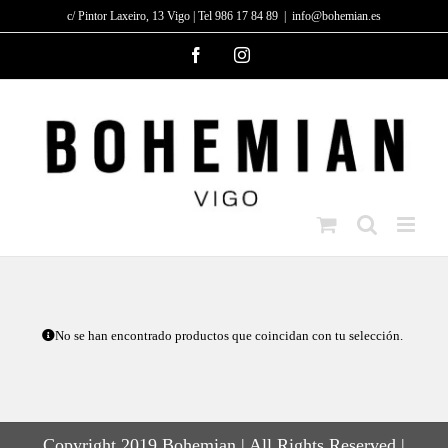
Saltar
c/ Pintor Laxeiro, 13 Vigo | Tel 986 17 84 89
|
info@bohemian.es
al
Facebook
Instagram
contenido
No se han encontrado productos que coincidan con tu selección.
Copyright 2019 Bohemian | All Rights Reserved |