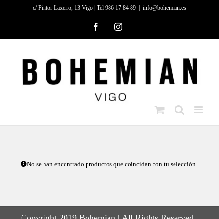
Saltar
c/ Pintor Laxeiro, 13 Vigo | Tel 986 17 84 89
|
info@bohemian.es
al
Facebook
Instagram
contenido
No se han encontrado productos que coincidan con tu selección.
Copyright 2019 Bohemian | All Rights Reserved |