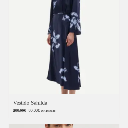
89,90€.
44,95€.
Vestido Sahilda
El
El
80,00
€
200,00
€
IVA incluido
precio
precio
original
actual