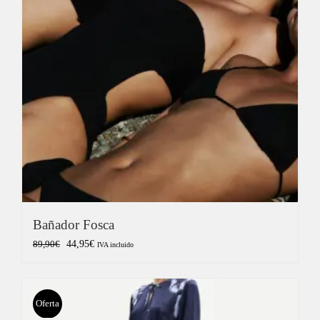
Bañador Fosca
El
El
44,95
€
89,90
€
IVA incluido
precio
precio
original
actual
era:
es:
Oferta