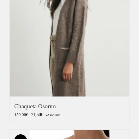
Chaqueta Osorno
El
El
71,50
€
159,00
€
IVA incluido
precio
precio
original
actual