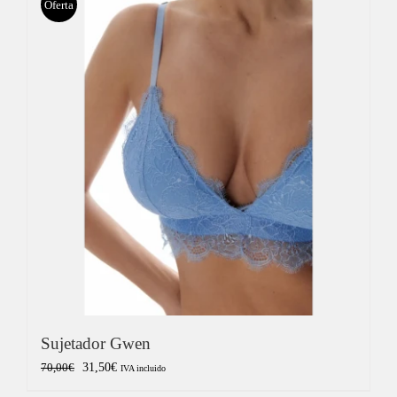
era:
es:
Oferta
159,00€.
71,50€.
Sujetador Gwen
El
El
31,50
€
70,00
€
IVA incluido
precio
precio