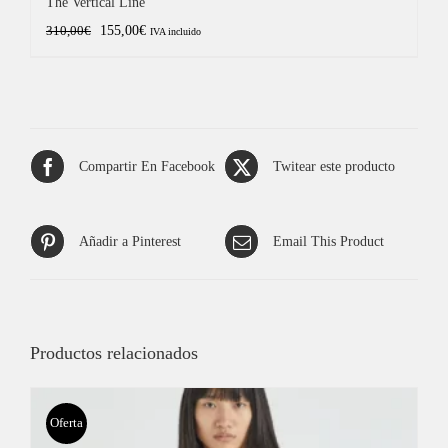
The Vertical Line
El
El
155,00
€
310,00
€
IVA incluido
precio
precio
original
actual
era:
es:
310,00€.
155,00€.
Compartir En Facebook
Twitear este producto
Añadir a Pinterest
Email This Product
Productos relacionados
Oferta