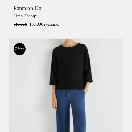
Pantalón Kai
Limo Concept
El
El
189,00
€
315,00
€
IVA incluido
precio
precio
original
actual
era:
es:
Oferta
315,00€.
189,00€.