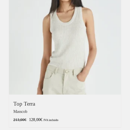
Top Terra
Masscob
El
El
128,00
€
213,00
€
IVA incluido
precio
precio