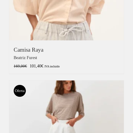
Camisa Raya
Beatriz Furest
El
El
101,40
€
169,00
€
IVA incluido
precio
precio
original
actual
era:
es:
Oferta
169,00€.
101,40€.