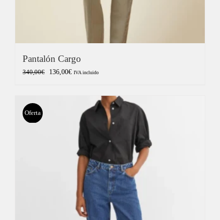
Pantalón Cargo
El
El
136,00
€
340,00
€
IVA incluido
precio
precio
original
actual
era:
es:
Oferta
340,00€.
136,00€.