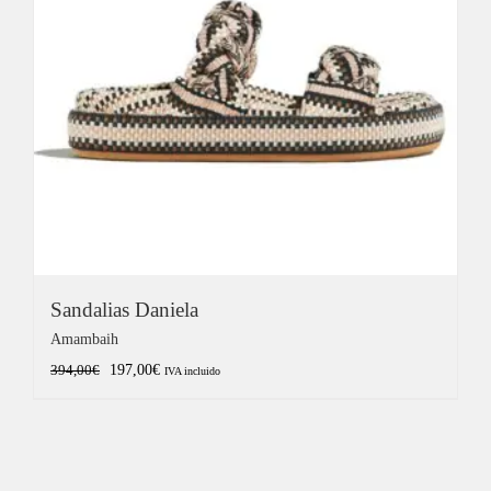
Sandalias Daniela
Amambaih
El
El
197,00
€
394,00
€
IVA incluido
precio
precio
original
actual
era:
es:
394,00€.
197,00€.