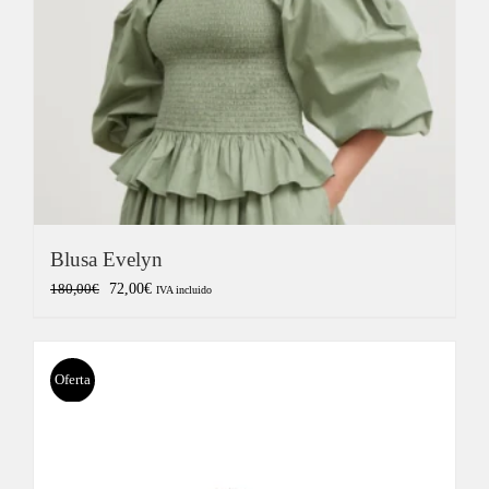
Blusa Evelyn
El
El
72,00
€
180,00
€
IVA incluido
precio
precio
original
actual
era:
es:
Oferta
180,00€.
72,00€.