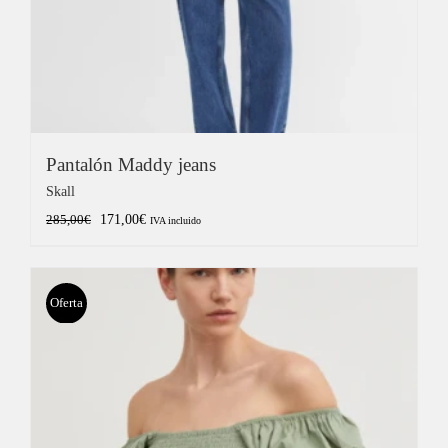
Pantalón Maddy jeans
Skall
El
El
171,00
€
285,00
€
IVA incluido
precio
precio
original
actual
era:
es:
Oferta
285,00€.
171,00€.