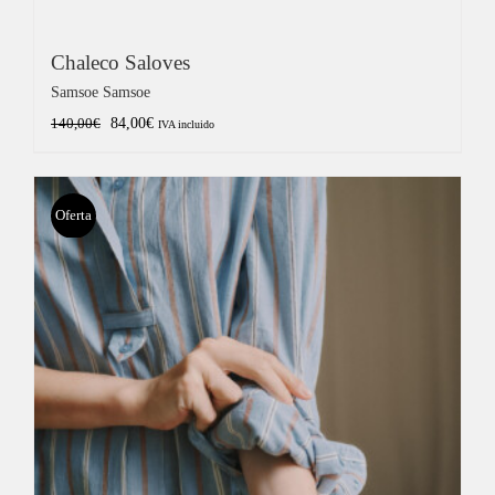
Chaleco Saloves
Samsoe Samsoe
El
El
84,00
€
140,00
€
IVA incluido
precio
precio
original
actual
era:
es:
Oferta
140,00€.
84,00€.