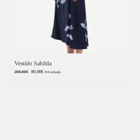
Vestido Sahilda
El
El
80,00
€
200,00
€
IVA incluido
precio
precio
original
actual
era:
es:
200,00€.
80,00€.