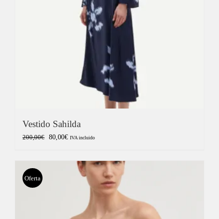
Vestido Sahilda
El
El
80,00
€
200,00
€
IVA incluido
precio
precio
original
actual
era:
es:
Oferta
200,00€.
80,00€.