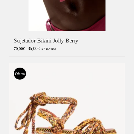
Sujetador Bikini Jolly Berry
El
El
35,00
€
70,00
€
IVA incluido
precio
precio
original
actual
era:
es:
Oferta
70,00€.
35,00€.