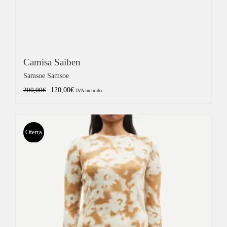
Camisa Saiben
Samsoe Samsoe
El
El
120,00
€
200,00
€
IVA incluido
precio
precio
original
actual
era:
es:
Oferta
200,00€.
120,00€.