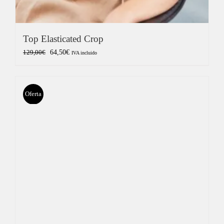
Top Elasticated Crop
El
El
64,50
€
129,00
€
IVA incluido
precio
precio
original
actual
era:
es:
Oferta
129,00€.
64,50€.