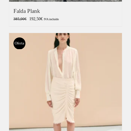
Falda Plank
El
El
192,50
€
385,00
€
IVA incluido
precio
precio
original
actual
era:
es:
Oferta
385,00€.
192,50€.