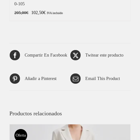
0-105
El
El
102,50
€
205,00
€
IVA incluido
precio
precio
original
actual
era:
es:
205,00€.
102,50€.
Compartir En Facebook
Twitear este producto
Añadir a Pinterest
Email This Product
Productos relacionados
Oferta