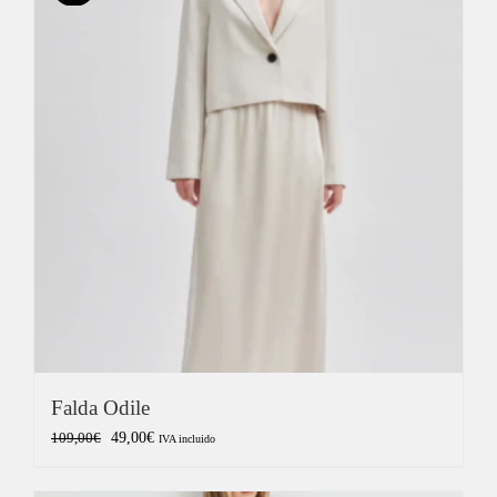
Falda Odile
El
El
49,00
€
109,00
€
IVA incluido
precio
precio