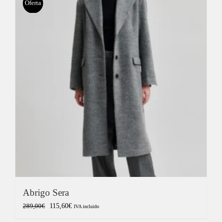
Oferta
Abrigo Sera
El
El
115,60
€
289,00
€
IVA incluido
precio
precio