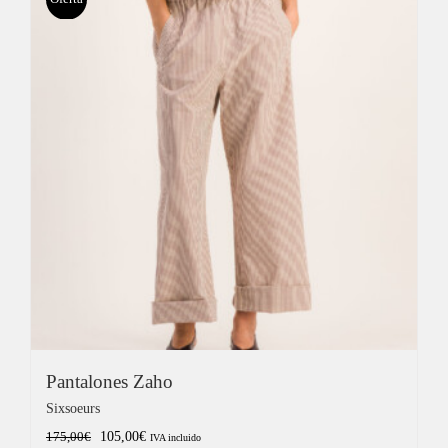
110,00€.
66,00€.
Pantalones Zaho
Sixsoeurs
El
El
105,00
€
175,00
€
IVA incluido