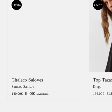
Oferta
Oferta
Chaleco Saloves
Top Taza
Samsoe Samsoe
Diega
El
El
El
84,00
€
81,
140,00
€
136,00
€
IVA incluido
precio
precio
pre
original
actual
orig