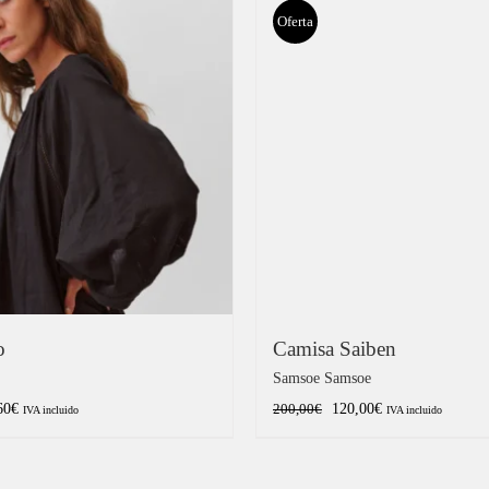
Oferta
o
Camisa Saiben
Samsoe Samsoe
El
El
El
60
€
120,00
€
200,00
€
IVA incluido
IVA incluido
cio
precio
precio
precio
inal
actual
original
actual