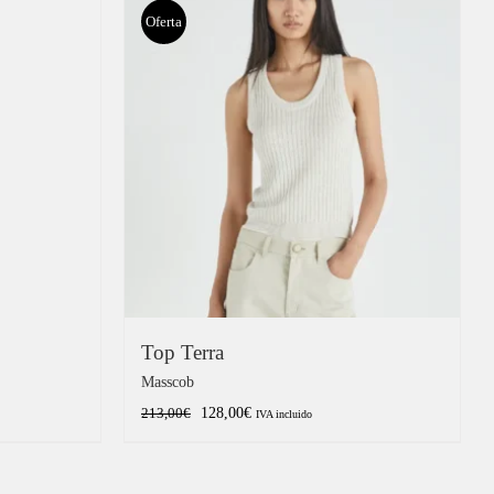
Oferta
Top Terra
Masscob
El
El
128,00
€
213,00
€
IVA incluido
precio
precio
original
actual