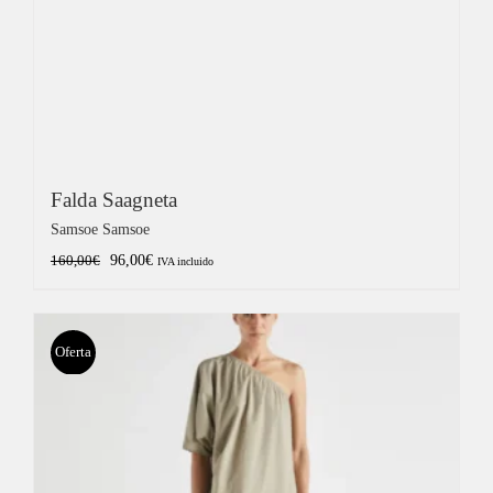
Falda Saagneta
Samsoe Samsoe
El
El
96,00
€
160,00
€
IVA incluido
precio
precio
original
actual
era:
es:
Oferta
160,00€.
96,00€.