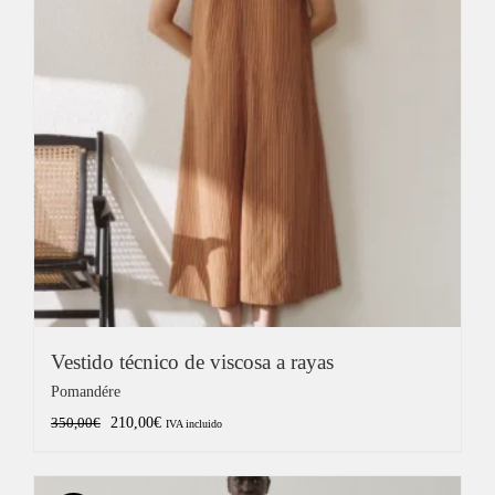
Vestido técnico de viscosa a rayas
Pomandére
El
El
210,00
€
350,00
€
IVA incluido
precio
precio
original
actual