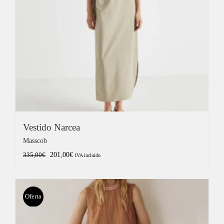
Vestido Narcea
Masscob
El
El
201,00
€
335,00
€
IVA incluido
precio
precio
original
actual
era:
es:
Oferta
335,00€.
201,00€.