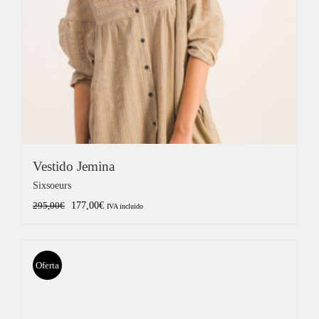
Vestido Jemina
Sixsoeurs
El
El
177,00
€
295,00
€
IVA incluido
precio
precio
original
actual
era:
es:
Oferta
295,00€.
177,00€.