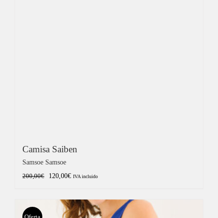
Camisa Saiben
Samsoe Samsoe
El
El
120,00
€
200,00
€
IVA incluido
precio
precio
original
actual
era:
es:
Oferta