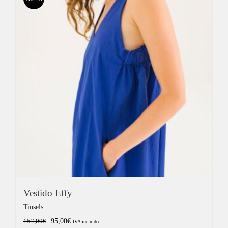
200,00€.
120,00€.
Vestido Effy
Tinsels
El
El
95,00
€
157,00
€
IVA incluido