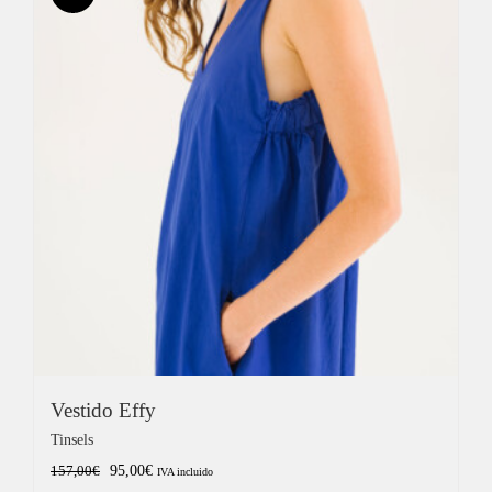
125,00€.
62,50€.
Vestido Effy
Tinsels
El
El
95,00
€
157,00
€
IVA incluido