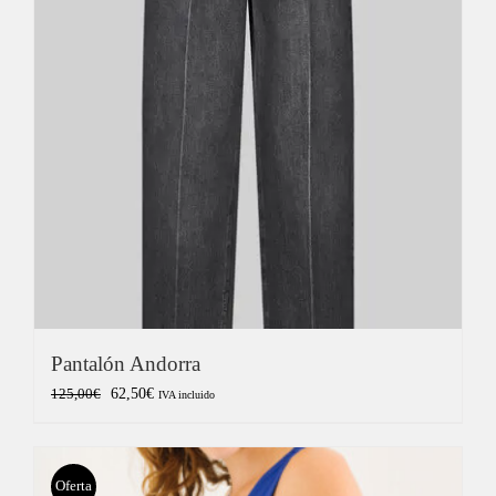
Pantalón Andorra
El
El
62,50
€
125,00
€
IVA incluido
precio
precio
original
actual
era:
es:
Oferta