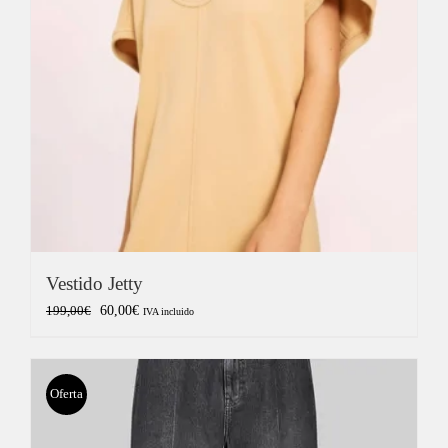
Vestido Jetty
El
El
60,00
€
199,00
€
IVA incluido
precio
precio
original
actual
era:
es:
Oferta
199,00€.
60,00€.