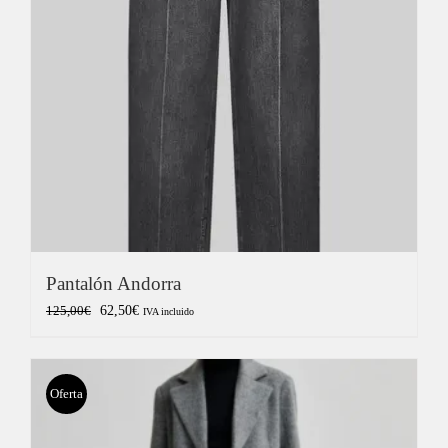
Pantalón Andorra
El
El
62,50
€
125,00
€
IVA incluido
precio
precio
original
actual
era:
es:
Oferta
125,00€.
62,50€.