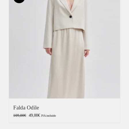
289,00€.
115,60€.
Falda Odile
El
El
49,00
€
109,00
€
IVA incluido
precio
precio