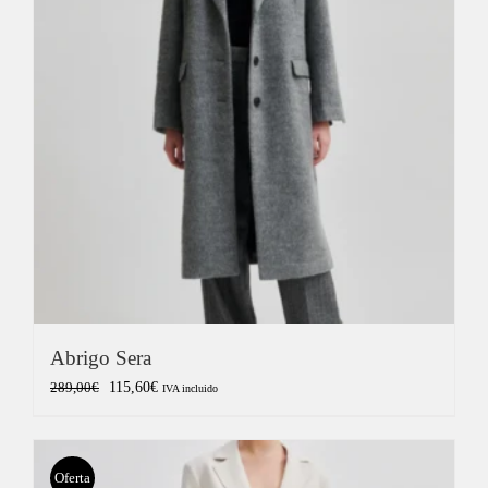
Abrigo Sera
El
El
115,60
€
289,00
€
IVA incluido
precio
precio
original
actual
era:
es:
Oferta